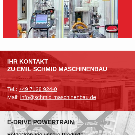
IHR KONTAKT
ZU EMIL SCHMID MASCHINENBAU
Tel.:
+49 7128 924-0
Mail:
info@schmid-maschinenbau.de
E-DRIVE POWERTRAIN
Entdecken Sie unsere Produkte