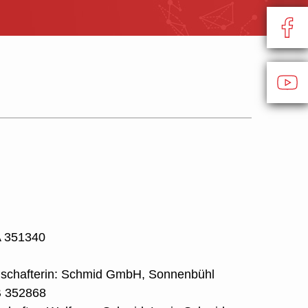
A 351340
llschafterin: Schmid GmbH, Sonnenbühl
B 352868