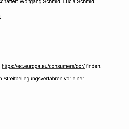
chafter: Wolfgang Schmid, Lucia Schmid,
1
r
https://ec.europa.eu/consumers/odr/
finden.
m Streitbeilegungsverfahren vor einer