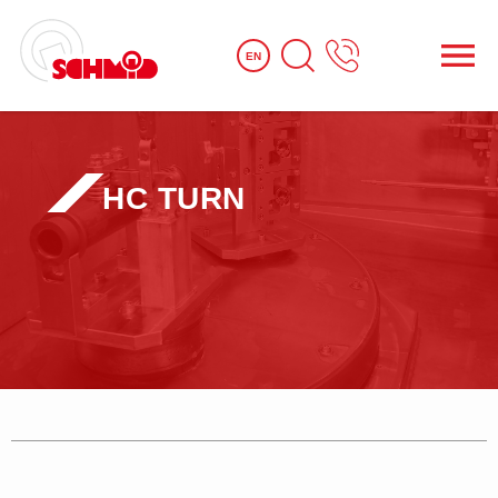
EN
HC TURN