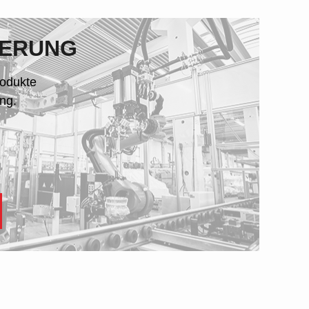
IERUNG
rodukte
ng.